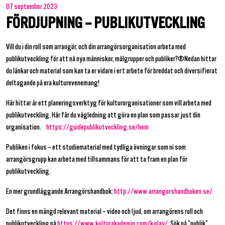
07 september 2023
FÖRDJUPNING – PUBLIKUTVECKLING
Vill du i din roll som arrangör, och din arrangörsorganisation arbeta med
publikutveckling för att nå nya människor, målgrupper och publiker? Nedan hittar
du länkar och material som kan ta er vidare i ert arbete för breddat och diversifierat
deltagande på era kulturevenemang!
Här hittar är ett planeringsverktyg för kulturorganisationer som vill arbeta med
publikutveckling. Här får du vägledning att göra en plan som passar just din
organisation.
https://guidepublikutveckling.se/hem
Publiken i fokus – ett studiematerial med tydliga övningar som ni som
arrangörsgrupp kan arbeta med tillsammans för att ta fram en plan för
publikutveckling.
En mer grundläggande Arrangörshandbok:
http://www.arrangorshandboken.se/
Det finns en mängd relevant material – video och ljud, om arrangörens roll och
publikutveckling på
https://www.kulturakademin.com/k-play/
. Sök på ”publik”