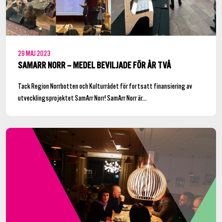
29
MAJ
2023
SAMARR NORR – MEDEL BEVILJADE FÖR ÅR TVÅ
Tack Region Norrbotten och Kulturrådet för fortsatt finansiering av
utvecklingsprojektet SamArr Norr! SamArr Norr är...