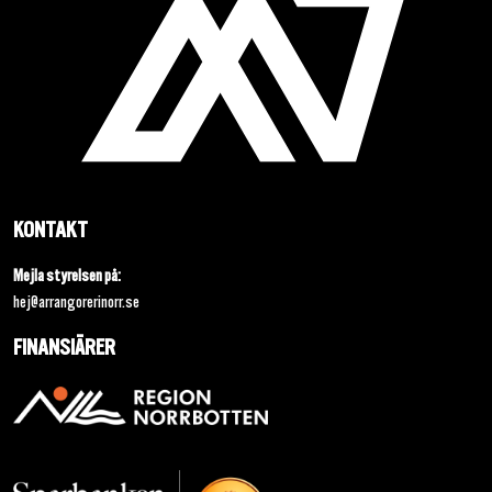
KONTAKT
Mejla styrelsen på:
hej@arrangorerinorr.se
FINANSIÄRER