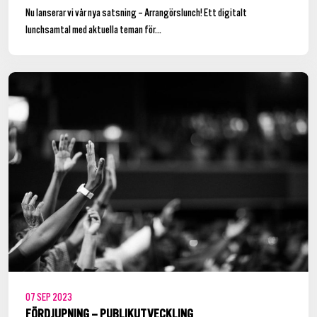
Nu lanserar vi vår nya satsning – Arrangörslunch! Ett digitalt
lunchsamtal med aktuella teman för...
07
SEP
2023
FÖRDJUPNING – PUBLIKUTVECKLING