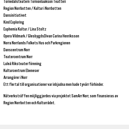
Tornedalsteatern Tornionlaakson Teatteri
Region Norrbotten / Kultur i Norrbotten
Dansinitiativet
Kind Exploring
Euphemia Kultur / Lina Stoltz
Opera Vildmark / GlesbygdsDivan Carina Henriksson
Norra Norrlands Folkets Hus och Parkregionen
Danscentrum Norr
Teatercentrum Norr
Luleå Riksteaterförening
Kulturcentrum Ebeneser
Arrangörer i Norr
Ett flertal till organisationer var inbjudna men hade tyvärr förhinder.
Nätverksträffen möjliggjordes via projektet SamArr Norr, som finansieras av
Region Norrbotten och Kulturrådet.