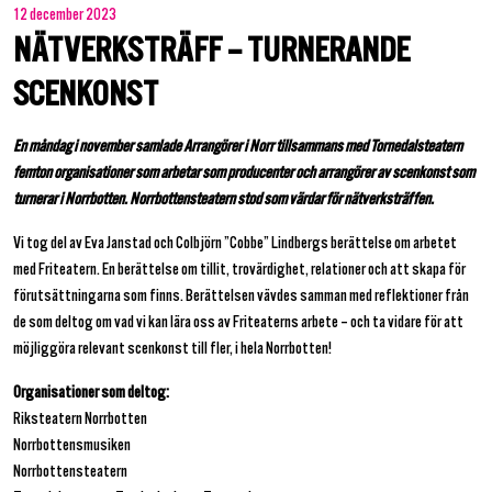
12 december 2023
NÄTVERKSTRÄFF – TURNERANDE
SCENKONST
En måndag i november samlade Arrangörer i Norr tillsammans med Tornedalsteatern
femton organisationer som arbetar som producenter och arrangörer av scenkonst som
turnerar i Norrbotten. Norrbottensteatern stod som värdar för nätverksträffen.
Vi tog del av Eva Janstad och Colbjörn ”Cobbe” Lindbergs berättelse om arbetet
med Friteatern. En berättelse om tillit, trovärdighet, relationer och att skapa för
förutsättningarna som finns. Berättelsen vävdes samman med reflektioner från
de som deltog om vad vi kan lära oss av Friteaterns arbete – och ta vidare för att
möjliggöra relevant scenkonst till fler, i hela Norrbotten!
Organisationer som deltog:
Riksteatern Norrbotten
Norrbottensmusiken
Norrbottensteatern