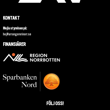
KONTAKT
Mejla styrelsen på:
hej@arrangorerinorr.se
FINANSIÄRER
FÖLJ OSS!