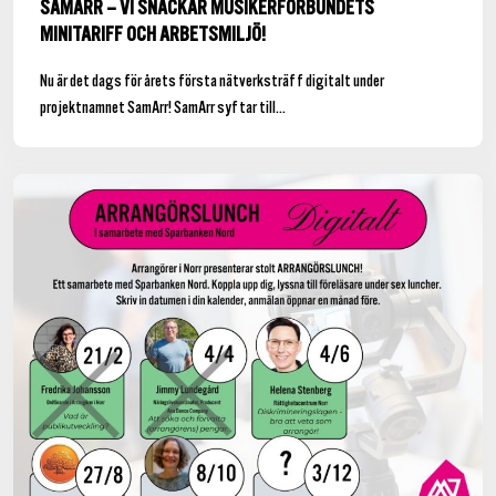
SAMARR – VI SNACKAR MUSIKERFÖRBUNDETS
MINITARIFF OCH ARBETSMILJÖ!
Nu är det dags för årets första nätverksträff digitalt under
projektnamnet SamArr! SamArr syftar till...