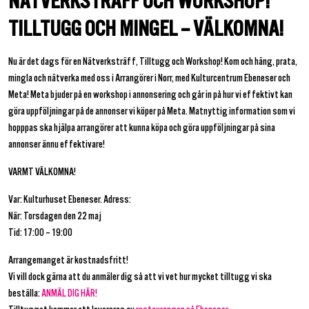
NÄTVERKSTRÄFF OCH WORKSHOP!
TILLTUGG OCH MINGEL – VÄLKOMNA!
Nu är det dags för en Nätverksträff, Tilltugg och Workshop! Kom och häng, prata,
mingla och nätverka med oss i Arrangörer i Norr, med Kulturcentrum Ebeneser och
Meta! Meta bjuder på en workshop i annonsering och går in på hur vi effektivt kan
göra uppföljningar på de annonser vi köper på Meta. Matnyttig information som vi
hopppas ska hjälpa arrangörer att kunna köpa och göra uppföljningar på sina
annonser ännu effektivare!
VARMT VÄLKOMNA!
Var: Kulturhuset Ebeneser. Adress:
När: Torsdagen den 22 maj
Tid: 17:00 – 19:00
Arrangemanget är kostnadsfritt!
Vi vill dock gärna att du anmäler dig så att vi vet hur mycket tilltugg vi ska
beställa:
ANMÄL DIG HÄR!