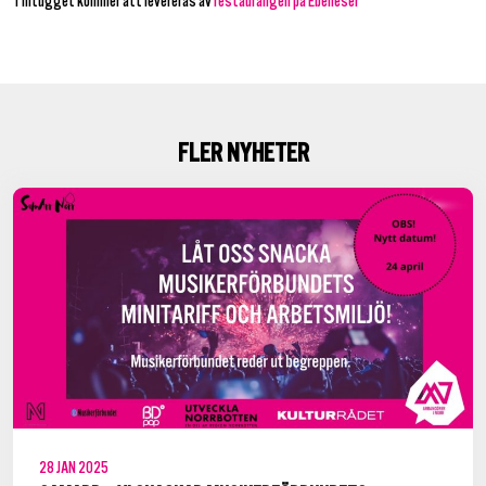
Tilltugget kommer att levereras av
restaurangen på Ebeneser
FLER NYHETER
28
JAN
2025