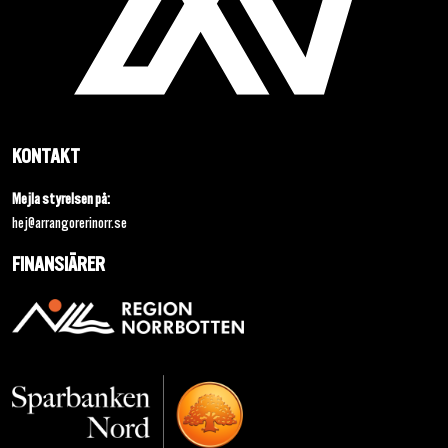
KONTAKT
Mejla styrelsen på:
hej@arrangorerinorr.se
FINANSIÄRER