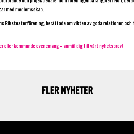
ordförande och projektledare inom föreningen Arrangörer i Norr, ber
betar med medlemsskap.
s Riksteaterförening, berättade om vikten av goda relationer, och 
er eller kommande evenemang – anmäl dig till vårt nyhetsbrev!
FLER NYHETER