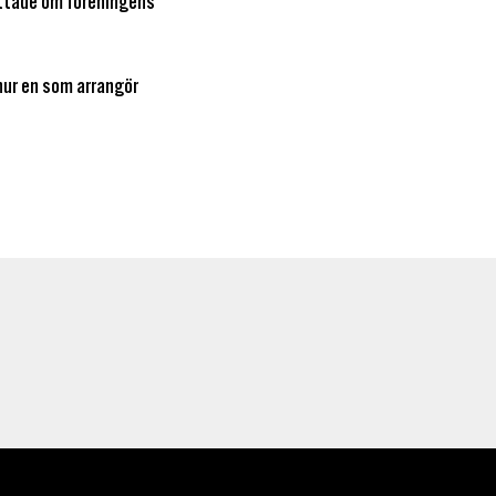
ättade om föreningens
hur en som arrangör